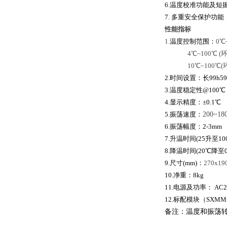
6.温度校准功能及短
7. 多重安全保护功
性能指标
1.
温度控制范围：
0℃
4℃~100℃ (环
10℃~100℃(环
2.时间设置：长99h59
3.温度稳定性@100℃：
4.显示精度：±0.1℃
5.振荡速度：
200~18
6.振
荡
幅度：
2-3mm
7.升温时间(25升至100
8.降温时间(20℃降至
9.尺寸(mm)：
270x19
10.净重：8kg
11.电源及功率： AC220
12.标配模块（SXMM
备
注
：
温
度和振
荡