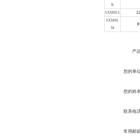
K
SXMM-L
1
SXMM-
6
M
产
您的单
您的姓
联系电
常用邮