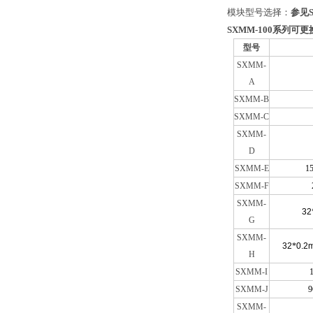
模块型号选择：
参见
SXMM-100系列可
型号
SXMM-
A
SXMM-B
SXMM-C
SXMM-
D
SXMM-E
1
SXMM-F
SXMM-
32
G
SXMM-
32
*
0.2
H
SXMM-I
SXMM-J
SXMM-