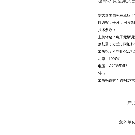
循环水真空泵为
增大蒸发面积在减压下
以浓缩，干燥，回收等
技术参数：
主机转速：电子无级调
冷却器：立式，附加料
加热锅：不锈钢锅
22*1
功率：
1000W
电压：
-220V/50HZ
特点：
加热锅设有全透明防护
产
您的单