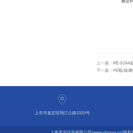
验证
上一篇：
RE-52A
下一篇：
PE瓶/玻璃
上市市嘉定区翔江公路3333号
上海圣训仪器有限公司(www.shsxyq.cn)版