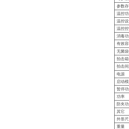
参数存
温控功
温控设
温控控
消毒功
有效容
无菌袋
拍击箱
拍击间
电源
启动模
暂停功
功率
防夹功
其它
外形尺
重量