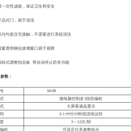
次性滤袋，保证卫生和安全
式门，易于清洗
均质仪无接触，不需要进行系统清洗
透明钢化玻璃窗口易于观察
式调整拍击板 带自动停止防夹功能
术参数：
号
SX
-08
式
微电脑控制多3段段编程
式
大屏幕液晶显示
间
分
秒或连续运转
0.1-99
59
度
～
次
秒
3
12
/
编程
可设定任意参数组合