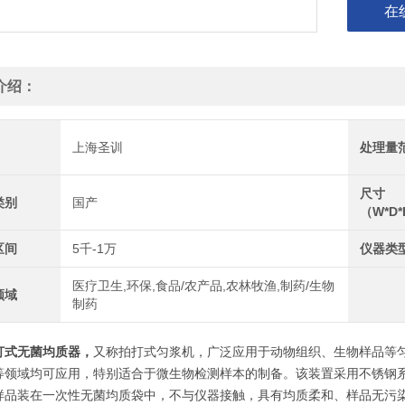
在
介绍：
上海圣训
处理量
尺寸
类别
国产
（W*D
区间
5千-1万
仪器类
医疗卫生,环保,食品/农产品,农林牧渔,制药/生物
领域
制药
打式无菌均质器，
又称拍打式匀浆机，广泛应用于动物组织、生物样品等
等领域均可应用，特别适合于微生物检测样本的制备。该装置采用不锈钢
样品装在一次性无菌均质袋中，不与仪器接触，具有均质柔和、样品无污