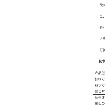
无菌一
全开启
样品与
大视窗
可拆卸
技
产品型
控制方
显示方
拍击时
拍击速
可多段