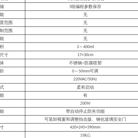
储
3组编程参数保存
能
无
置范围
无
制范围
无
能
无
积
～
3
400ml
尺寸
17×30cm
体
不锈钢+防腐喷塑
距
～
可调
0
50mm
220VAC/50Hz
式
柔和启动
能
有
200W
能
带自动停止防夹功能
可装卸视窗和调整拍击版、钢化玻璃安全门
寸
420×245×390mm
19KG