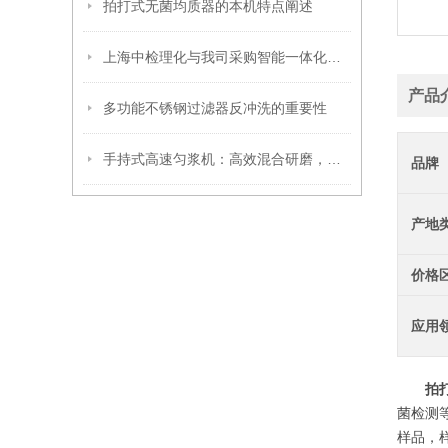
拍打式无菌均质器的本机特点阐述
上海中检理化与我司采购智能一体化蒸馏仪
产品
多功能不锈钢过滤器反冲洗的重要性
手持式高速匀浆机：高效混合研磨，实验室便捷操作新选择
品牌
产地
价格
应用
拍
菌检测
样品，