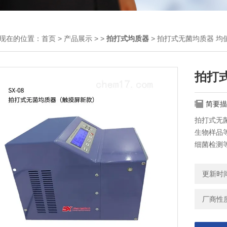
现在的位置：
首页
>
产品展示
> >
拍打式均质器
> 拍打式无菌均质器 均
拍打
简要描
拍打式无
生物样品
细菌检测
更新时间：
厂商性