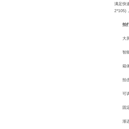
满足快
2*10
拍
大屏幕
智能化
箱体采
拍击间
可调
固定的
渐进式