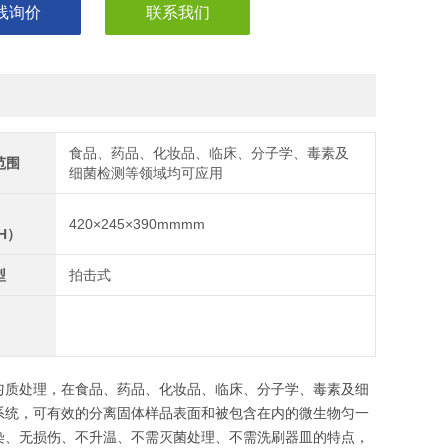
线询价
联系我们
食品、药品、化妆品、临床、分子学、毒素及
范围
细菌检测等领域均可应用
420×245×390mmmm
*H）
型
拍击式
匀质处理，在食品、药品、化妆品、临床、分子学、毒素及细
系统，可有效的分离固体样品表面和被包含在内的微生物匀一
染、无损伤、不升温、不需灭菌处理、不需洗刷器皿的特点，