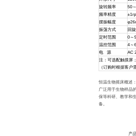
旋转频率
50～
频率精度
±1r
摆振幅度
φ2
振荡方式
回旋
定时范围
0～
温控范围
4～
电 源
AC 
注：可选配触摸屏；
（订购时根据客户需求
恒温生物摇床概述
广泛用于生物样品
保等科研、教学和
备。
产