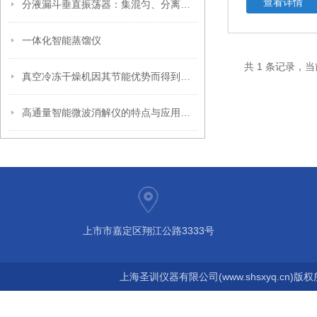
查看详情
分液漏斗垂直振荡器：集混匀、分离、过滤于一体，简化实验步骤
一体化智能蒸馏仪
共 1 条记录，当
真空冷冻干燥机因其节能优势而得到广泛的应用
高通量智能微波消解仪的特点与应用领域介绍
上市市嘉定区翔江公路3333号
上海圣训仪器有限公司(www.shsxyq.cn)版