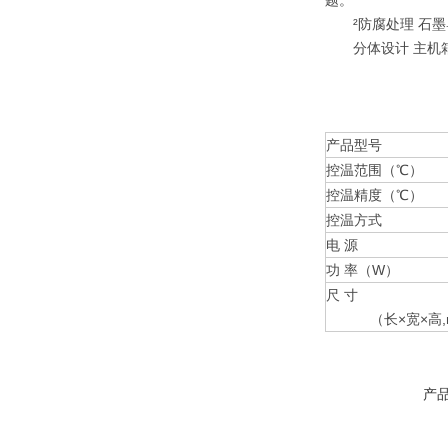
题。
²防腐处理 石墨
分体设计 主机箱
产品型号
控温范围（℃）
控温精度（℃）
控温方式
电 源
功 率（W）
尺 寸
（长×宽×高,
产