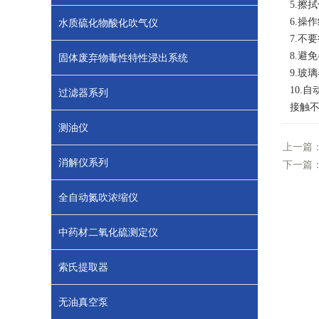
5.
擦拭
6.
操作
水质硫化物酸化吹气仪
7.
不要
8.
避免
固体废弃物毒性特性浸出系统
9.
玻璃
10.
自
过滤器系列
接触不
测油仪
上一篇
消解仪系列
下一篇
全自动氮吹浓缩仪
中药材二氧化硫测定仪
索氏提取器
无油真空泵