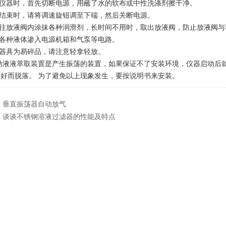
仪器时，首先切断电源，用蘸了水的软布或中性洗涤剂擦干净。
结束时，请将调速旋钮调至下端，然后关断电源。
往放液阀内涂抹各种润滑剂，长时间不用时，取出放液阀，防止放液阀与
各种液体渗入电源机箱和气泵等电路。
器具为易碎品，请注意轻拿轻放。
动液液萃取装置是产生振荡的装置，如果保证不了安装环境，仪器启动后
好而脱落。 为了避免以上现象发生，要按说明书来安装。
：
垂直振荡器自动放气
：
谈谈不锈钢溶液过滤器的性能及特点