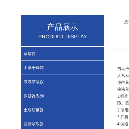
您
产品展示
PRODUCT DISPLAY
蒸馏仪
土壤干燥箱
自动
人从
液液萃取仪
质的
液液
振荡器系列
1.
操作
障。
土壤研磨器
2.
使用
3.
开机
震荡萃取器
4.
调速