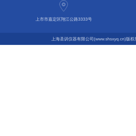
上市市嘉定区翔江公路3333号
上海圣训仪器有限公司(www.shsxyq.cn)版