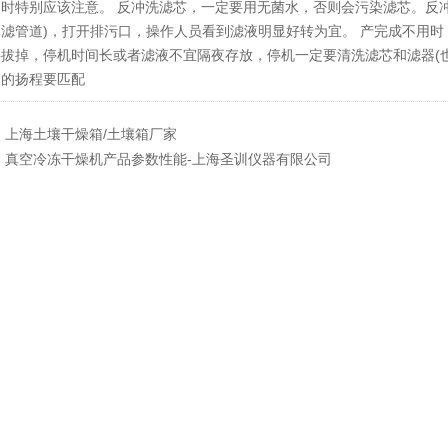
器时特别应该注意。 反冲洗滤芯，一定要用无菌水，否则会污染滤芯。反
过滤管道)，打开排污口，操作人员看到滤液明显好转为宜。 产完成不用
拔掉，停机时间长或者滤液不宜隔夜存放，停机一定要清洗滤芯和滤器(也
泵的扬程要匹配
：
上海土壤干燥箱/土壤箱厂家
：
真空冷冻干燥机产品参数性能-上海圣训仪器有限公司