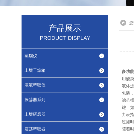
您
产品展示
PRODUCT DISPLAY
蒸馏仪
土壤干燥箱
多功
用酸
液液萃取仪
液体
包装
振荡器系列
滤芯插
键，
土壤研磨器
力表
过滤时
震荡萃取器
随着时