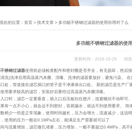
现在的位置：
首页
>
技术文章
> 多功能不锈钢过滤器的使用你用对了么
多功能不锈钢过滤器的使
更新时间：2018-10-29 浏览
能不锈钢过滤器
使用前必须检查配件和密封圈是否齐全，有无损坏，然后按
类清洗)洗净后用高温蒸汽杀菌、消毒、洗净的滤器要放好，避免污染。 
进口处，管道接在滤芯插口的管子是干净液体出口处。 新的滤芯是生产厂
，使用要求较高的滤芯，安装好后要经过高温蒸汽杀菌消毒。
入口时，滤芯一定要垂直，插入口后压板扣住翅片，扭紧螺丝不动即可。2
如果有一点不小心，就会达不到密封，容易漏水，就达不到使用要求。 筒
指数稍少一些是正常现象，使用时间越长，压力会增大，流速减少，这说明
，使用的压力一般在0.1MPa左右，能满足生产需要就可以了
间与流量增加，滤芯微孔堵塞，压力增加，一般不要超过0.4MPa，高不