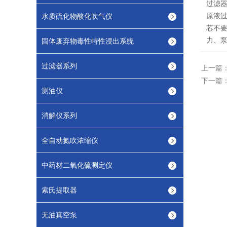
过滤
原液
水质硫化物酸化吹气仪
芯不要
力、
固体废弃物毒性特性浸出系统
过滤器系列
上一篇
下一篇
测油仪
消解仪系列
全自动氮吹浓缩仪
中药材二氧化硫测定仪
索氏提取器
无油真空泵