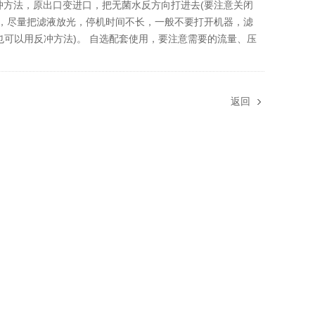
冲方法，原出口变进口，把无菌水反方向打进去(要注意关闭
时，尽量把滤液放光，停机时间不长，一般不要打开机器，滤
可以用反冲方法)。 自选配套使用，要注意需要的流量、压
返回