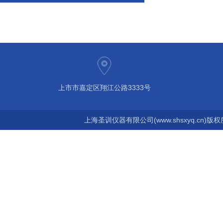
上市市嘉定区翔江公路3333号
上海圣训仪器有限公司(www.shsxyq.cn)版