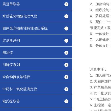
震荡萃取器
2、加热均匀：采
3、程序控制：
4、防腐处理：
水质硫化物酸化吹气仪
5、配件：“一站
节能高效：双层
固体废弃物毒性特性浸出系统
6、一体设计：
7、温度修正：
过滤器系列
8、分体设计：
测油仪
消解仪系列
注意事项：
1、加入酸与液体
全自动氮吹浓缩仪
2. 大固体加样量
3. 严禁用高
中药材二氧化硫测定仪
4. 同一批次的
5. 1号主控罐
索氏提取器
6. 主控罐一定