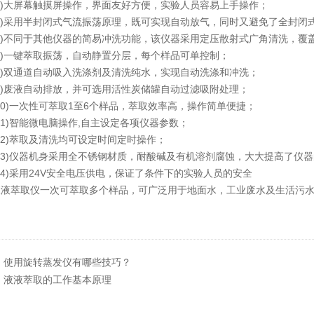
)大屏幕触摸屏操作，界面友好方便，实验人员容易上手操作；
)采用半封闭式气流振荡原理，既可实现自动放气，同时又避免了全封闭
)不同于其他仪器的简易冲洗功能，该仪器采用定压散射式广角清洗，覆
)一键萃取振荡，自动静置分层，每个样品可单控制；
)双通道自动吸入洗涤剂及清洗纯水，实现自动洗涤和冲洗；
)废液自动排放，并可选用活性炭储罐自动过滤吸附处理；
)一次性可萃取1至6个样品，萃取效率高，操作简单便捷；
)智能微电脑操作,自主设定各项仪器参数；
2)萃取及清洗均可设定时间定时操作；
3)仪器机身采用全不锈钢材质，耐酸碱及有机溶剂腐蚀，大大提高了仪器
)采用24V安全电压供电，保证了条件下的实验人员的安全
萃取仪一次可萃取多个样品，可广泛用于地面水，工业废水及生活污水
。
：
使用旋转蒸发仪有哪些技巧？
：
液液萃取的工作基本原理