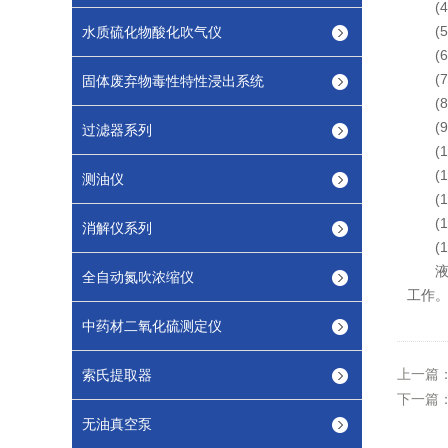
(4
(5
水质硫化物酸化吹气仪
(6
(7
固体废弃物毒性特性浸出系统
(8
(9
过滤器系列
(10
(11
测油仪
(1
(1
消解仪系列
(14
液液
全自动氮吹浓缩仪
工作
中药材二氧化硫测定仪
上一篇
索氏提取器
下一篇
无油真空泵