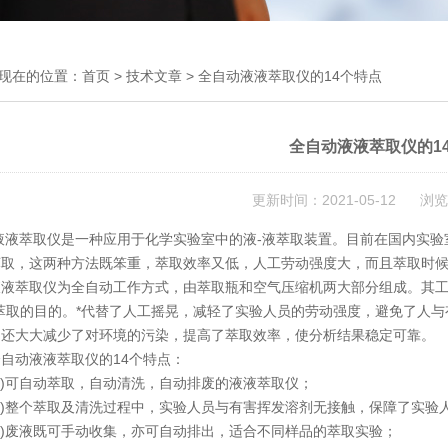
现在的位置：
首页
>
技术文章
> 全自动液液萃取仪的14个特点
全自动液液萃取仪的1
更新时间：2021-05-12 浏览
萃取仪是一种应用于化学实验室中的液-液萃取装置。目前在国内实验室
萃取，这两种方法既笨重，萃取效率又低，人工劳动强度大，而且萃取时
萃取仪为全自动工作方式，由萃取瓶和空气压缩机两大部分组成。其工
*萃取的目的。*代替了人工摇晃，减轻了实验人员的劳动强度，避免了人
品还大大减少了对环境的污染，提高了萃取效率，使分析结果稳定可靠。
动液液萃取仪的14个特点：
)可自动萃取，自动清洗，自动排废的液液萃取仪；
)整个萃取及清洗过程中，实验人员与有害挥发溶剂无接触，保障了实验
)废液既可手动收集，亦可自动排出，适合不同样品的萃取实验；