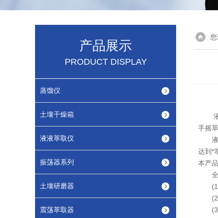
您
产品展示
PRODUCT DISPLAY
蒸馏仪
土壤干燥箱
液液
手摇
液液萃取仪
液液
达到
振荡器系列
本产
全自
土壤研磨器
(1
(2
震荡萃取器
(3