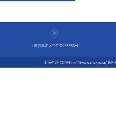
上市市嘉定区翔江公路3333号
上海圣训仪器有限公司(www.shsxyq.cn)版