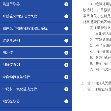
震荡萃取器
3、绝缘体可以
波透明，并且微波
常数有关，也就是
水质硫化物酸化吹气仪
材料是聚四氟乙烯
高通量智能微波
固体废弃物毒性特性浸出系统
1、在消解方面，
2、节能效果非
过滤器系列
3、样品在密闭
4、消化效果好
测油仪
5、微波消解使
6、整个消化过
消解仪系列
7、同一批次样
全自动氮吹浓缩仪
上一篇：
拍打式无
中药材二氧化硫测定仪
下一篇：
使用旋转
索氏提取器