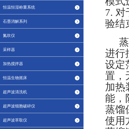
模式
恒温恒湿称重系统
7.
对
验结
石墨消解系列
氮吹仪
蒸
采样器
进行
设定
加热搅拌器
置
，
恒温生物摇床
加热
超声波清洗机
能
，
超声波细胞破碎仪
蒸馏
使用
超声波萃取仪