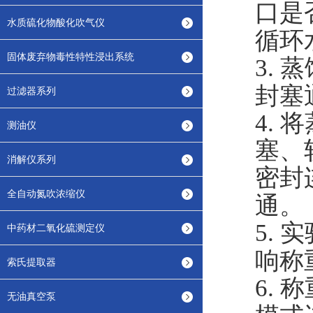
口是
水质硫化物酸化吹气仪
循环
固体废弃物毒性特性浸出系统
3.
蒸
封塞
过滤器系列
4.
将
测油仪
塞
、
消解仪系列
密封
全自动氮吹浓缩仪
通
。
5.
实
中药材二氧化硫测定仪
响称
索氏提取器
6.
称
无油真空泵