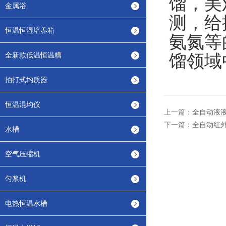
馏
，
美
金属浴
测
，
给
恒温恒湿培养箱
氨氮等
全新款低温恒温糟
馏领域
拍打式均质器
恒温混均仪
上一篇：
全自动液
下一篇：
全自动红
水槽
空气压缩机
匀浆机
电热恒温水槽