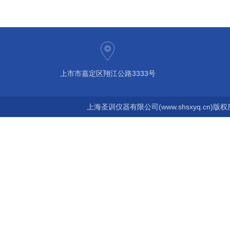
上市市嘉定区翔江公路3333号
上海圣训仪器有限公司(www.shsxyq.cn)版