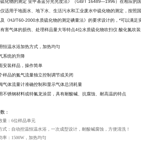
硫化物的测定 亚甲基蓝分光光度法》（GB/T 16489—1996）在相
仪适用于地面水、地下水、生活污水和工业废水中硫化物的测定，按照国标《H
及《HJ/T60-2000水质硫化物的测定碘量法》的要求设计的，*可以
低有害气体的损伤、处理样品量大等特点
4位水质硫化物吹扫仪 酸化氮吹
用恒温水浴加热方式，加热均匀
气系统的升降
面安装样品，操作简单
每个样品的氮气流量独立控制调节或关闭
针阀气体流量计准确控制和显示气体总消耗量
采用不锈钢材料或特氟龙涂层，具有耐酸碱、抗腐蚀、耐高温的特点
参数：
数量：
6
位样品单元
方式：自动控温恒温水浴，一次成型设计，耐酸碱腐蚀，方便清洗！
功率：
15
00W
，加热均匀