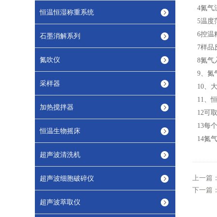
4
氮气
恒温恒湿称重系统
5
温度
6
控温
石墨消解系列
7
样品
氮吹仪
8
氮气
9、
氮
采样器
10、
1
1、
加热搅拌器
1
2
可
1
3
每
恒温生物摇床
1
4
氮
超声波清洗机
上一篇
超声波细胞破碎仪
下一篇
超声波萃取仪