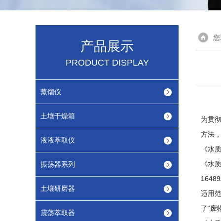
您
产品展示
PRODUCT DISPLAY
蒸馏仪
土壤干燥箱
为贯
方法
液液萃取仪
《水质
《水质
振荡器系列
164
土壤研磨器
适用范
了“废
震荡萃取器