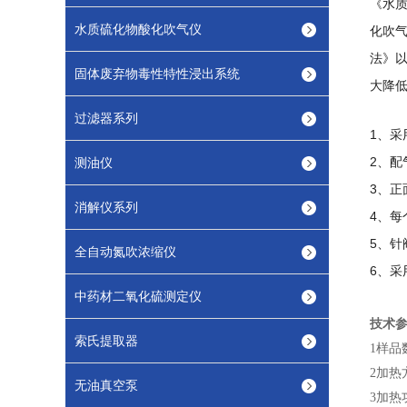
《水质
水质硫化物酸化吹气仪
化吹气
法》以
固体废弃物毒性特性浸出系统
大降
过滤器系列
1、采
2、配
测油仪
3、正
消解仪系列
4、
5、
全自动氮吹浓缩仪
6、
中药材二氧化硫测定仪
技术
索氏提取器
1
样品
2
加热
无油真空泵
3
加热