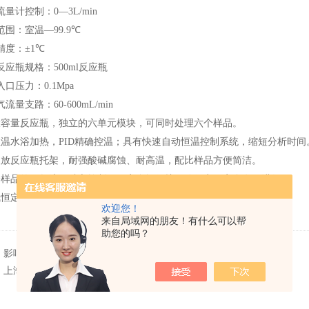
流量计控制：
0
—
3L/min
范围：室温
—
99.9
℃
精度：
±
1
℃
反应瓶规格：
500ml反应瓶
入口压力：
0.1Mpa
气流量支路：
60
-
6
00mL/min
大容量反应瓶，独立的六单元模块，可同时处理六个样品。
恒温水浴加热，
PID
精确控温；具有快速自动恒温控制系统，缩短分析时间
取放反应瓶托架，耐强酸碱腐蚀、耐高温，配比样品方便简洁。
个样品的氮气流量独立控制，双安全阀保护，确保实验安全有效进行。
气恒定吹扫，气源时间可定时控制，达到设定时间自动关闭气源。
欢迎您！
来自局域网的朋友！有什么可以帮
助您的吗？
：
影响智能一体化蒸馏仪实验的几大因素
：
上海中检理化与我司采购智能一体化蒸馏仪