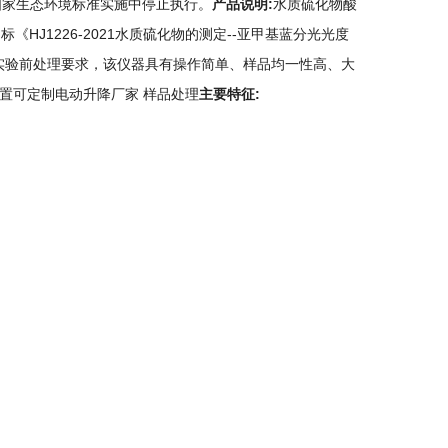
应的国家生态环境标准实施中停止执行。
产品说明
:
水质硫化物酸
J1226-2021水质硫化物的测定--亚甲基蓝分光光度
满足实验前处理要求，该仪器具有操作简单、样品均一性高、大
装置可定制电动升降厂家 样品处理
主要特征
: