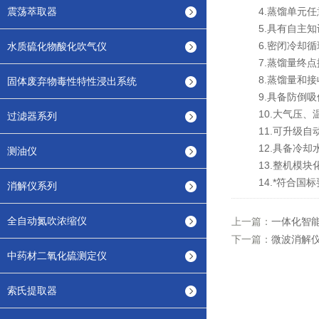
震荡萃取器
4.蒸馏单元任意
5.具有自主知
6.密闭冷却循
水质硫化物酸化吹气仪
7.蒸馏量终点
8.蒸馏量和接
固体废弃物毒性特性浸出系统
9.具备防倒吸
10.大气压、温
过滤器系列
11.可升级自动
12.具备冷却水
测油仪
13.整机模块
14.*符合国标
消解仪系列
全自动氮吹浓缩仪
上一篇：
一体化智
下一篇：
微波消解
中药材二氧化硫测定仪
索氏提取器