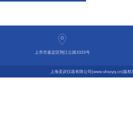
上市市嘉定区翔江公路3333号
上海圣训仪器有限公司(www.shsxyq.cn)版