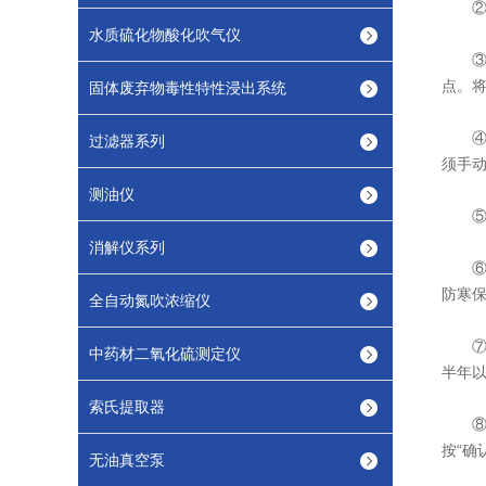
②、
水质硫化物酸化吹气仪
③、
点。将
固体废弃物毒性特性浸出系统
④、
过滤器系列
须手动
测油仪
⑤、
消解仪系列
⑥、
防寒
全自动氮吹浓缩仪
⑦、
中药材二氧化硫测定仪
半年
索氏提取器
⑧、
按“确
无油真空泵