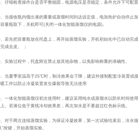
仔细检查操作台是否平整稳固，电源电压是否稳定，条件允许下可配置
当接收瓶内馏出液的重量或蒸馏时间到达设定值，电加热炉自动停止加
容量瓶取下，关机即可(关闭一体化智能蒸馏仪的电源)。
若先把容量瓶放在托盘上，再开始蒸馏实验，开机初始化中已自动完成
完成去皮。 ；
实验过程中，托盘附近禁止放其他杂物，以免影响称重的准确性。
当夏季室温高于25℃时，制冷效果会下降，建议外接制配套冷装置或接自
保暖工作以防止冷凝装置发生爆裂导致无法使用
一体化智能蒸馏仪初次使用时，建议采用纯水或蒸馏水以防长时间使用
以上。若液位低于黄线冷却效果差，再次加水是不要超过红色标示线。
对于两次连续蒸馏实验，为保证冷凝效果，第一次试验结束后，冷水循环
认”按键，开始蒸馏实验。