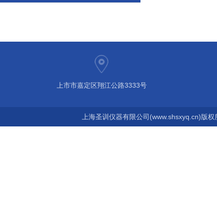
上市市嘉定区翔江公路3333号
上海圣训仪器有限公司(www.shsxyq.cn)版