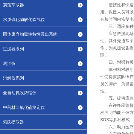
震荡萃取器
便携性和快速部
用。救援人员可以
在短时间内恢复电
水质硫化物酸化吹气仪
三、适应多种
应急救援现场往往
固体废弃物毒性特性浸出系统
性。其外壳通常采
作，为救援设备提
过滤器系列
障。
四、增强救援
测油仪
体积相对较小，
性使得救援队伍在
消解仪系列
员的脚步，为设备
性。
全自动氮吹浓缩仪
五、提供应急
在许多应急救援
中药材二氧化硫测定仪
种照明功能不仅方
SOS等多种模式
索氏提取器
六、助力医疗