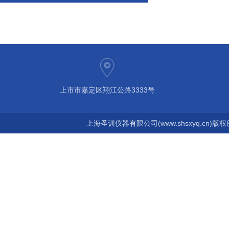
上市市嘉定区翔江公路3333号
上海圣训仪器有限公司(www.shsxyq.cn)版