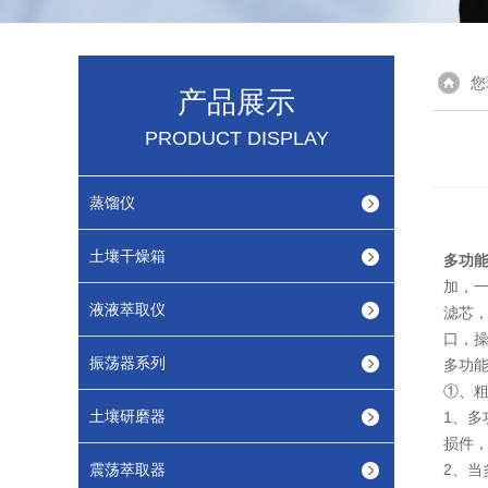
您
产品展示
PRODUCT DISPLAY
蒸馏仪
土壤干燥箱
多功
加，一
液液萃取仪
滤芯
口，
振荡器系列
多功
①、
土壤研磨器
1、
损件
震荡萃取器
2、