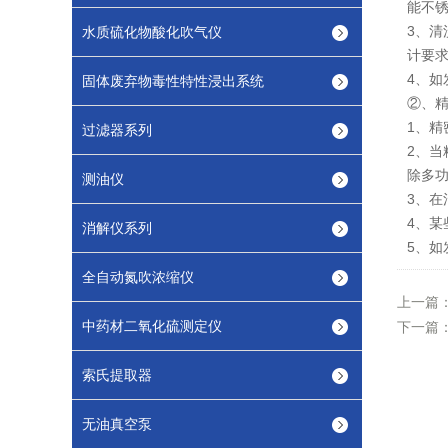
能不
3、
水质硫化物酸化吹气仪
计要
4、
固体废弃物毒性特性浸出系统
②、
1、
过滤器系列
2、当
除多
测油仪
3、
4、
消解仪系列
5、
全自动氮吹浓缩仪
上一篇
中药材二氧化硫测定仪
下一篇
索氏提取器
无油真空泵