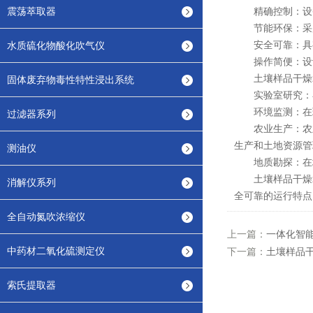
震荡萃取器
精确控制：设备
节能环保：采用
安全可靠：具有
水质硫化物酸化吹气仪
操作简便：设计
土壤样品干燥箱
固体废弃物毒性特性浸出系统
实验室研究：在
环境监测：在环
过滤器系列
农业生产：农业
生产和土地资源管
测油仪
地质勘探：在地
土壤样品干燥箱
消解仪系列
全可靠的运行特点
全自动氮吹浓缩仪
上一篇：
一体化智
中药材二氧化硫测定仪
下一篇：
土壤样品
索氏提取器