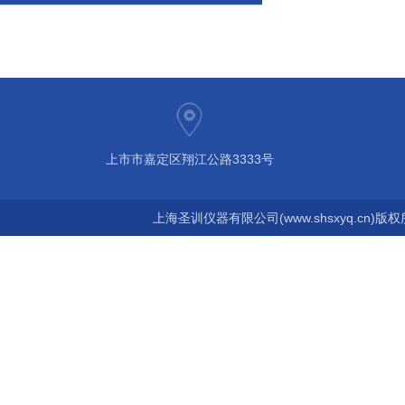
上市市嘉定区翔江公路3333号
上海圣训仪器有限公司(www.shsxyq.cn)版