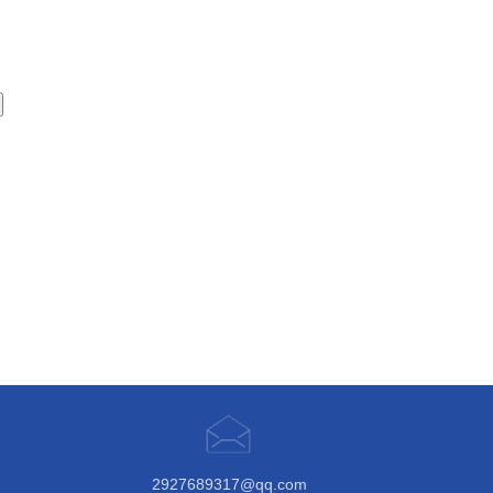
2927689317@qq.com